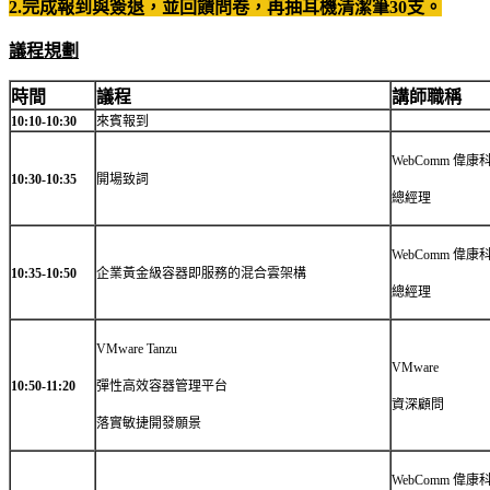
2.完成報到與簽退，並回饋問卷，再抽
耳機清潔筆30支。
議程規劃
時間
議程
講師職稱
10:10-10:30
來賓報到
WebComm 偉康
10:30-10:35
開場致詞
總經理
WebComm 偉康
10:35-10:50
企業黃金級容器即服務的混合雲架構
總經理
VMware Tanzu
VMware
10:50-11:20
彈性高效容器管理平台
資深顧問
落實敏捷開發願景
WebComm 偉康