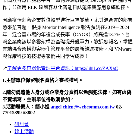
業高效容器化服務平台，如何透過敏捷式 DevOps 完善協同合
作；並運用 ELK 達到容器化智能日誌蒐集與應用系統監控。
因應疫情刺激企業數位轉型進行巨幅變革，尤其混合雲的部署
愈來愈普遍，根據 Mordor Intelligence 報告預測在2019－2024
年，混合雲市場的年複合成長率（CAGR）將高達18.7%。台
灣企業應該以多雲架構為基礎提升競爭力，歡迎您報名，掌握
雲端混合架構與容器化管理平台的最新維運技術，和 VMware
與偉康科技的技術專家們共同學習成長！
📍
了解更多容器化管理平台資訊：https://lihi1.cc/ZAXaC
1.主辦單位保留報名資格之審核權利。
2.請勿僞造他人身分或企業身分資料以免觸犯法律，如有虛偽
不實填寫，主辦單位得取消參加。
3.活動聯繫人：簡小姐
angel.chien@webcomm.com.tw
02-
77015899 #8802
研討會
線上活動